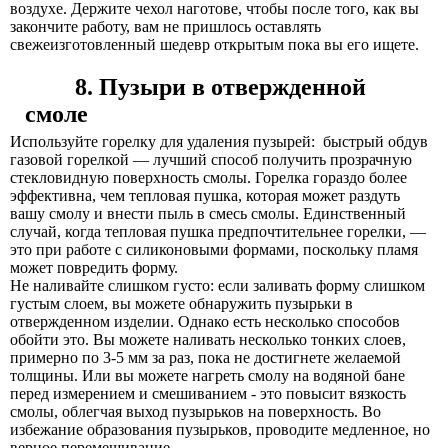
воздухе. Держите чехол наготове, чтобы после того, как вы
закончите работу, вам не пришлось оставлять
свежеизготовленный шедевр открытым пока вы его ищете.
8. Пузыри в отвержденной
смоле
Используйте горелку для удаления пузырей:
быстрый обдув
газовой горелкой — лучший способ получить прозрачную
стекловидную поверхность смолы. Горелка гораздо более
эффективна, чем тепловая пушка, которая может раздуть
вашу смолу и внести пыль в смесь смолы. Единственный
случай, когда тепловая пушка предпочтительнее горелки, —
это при работе с силиконовыми формами, поскольку пламя
может повредить форму.
Не наливайте слишком густо:
если заливать форму слишком
густым слоем, вы можете обнаружить пузырьки в
отвержденном изделии. Однако есть несколько способов
обойти это. Вы можете наливать несколько тонких слоев,
примерно по 3-5 мм за раз, пока не достигнете желаемой
толщины. Или вы можете нагреть смолу на водяной бане
перед измерением и смешиванием - это повысит вязкость
смолы, облегчая выход пузырьков на поверхность. Во
избежание образования пузырьков, проводите медленное, но
верное перемешивание.