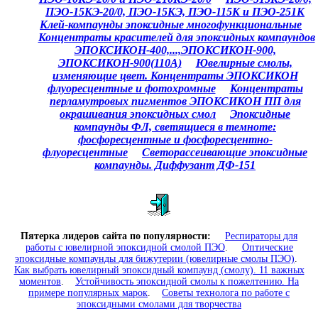
ПЭО-15КЭ-20/0, ПЭО-15КЭ, ПЭО-115К и ПЭО-251К
Клей-компаунды эпоксидные многофункциональные
Концентраты красителей для эпоксидных компаундов
ЭПОКСИКОН-400,...,ЭПОКСИКОН-900,
ЭПОКСИКОН-900(110А)
Ювелирные смолы,
изменяющие цвет. Концентраты ЭПОКСИКОН
флуоресцентные и фотохромные
Концентраты
перламутровых пигментов ЭПОКСИКОН ПП для
окрашивания эпоксидных смол
Эпоксидные
компаунды ФЛ, светящиеся в темноте
:
фосфоресцентные и фосфоресцентно-
флуоресцентные
Светорассеивающие эпоксидные
компаунды. Диффузант ДФ-151
Пятерка лидеров сайта по популярности:
Респираторы для
работы с ювелирной эпоксидной смолой ПЭО
.
Оптические
эпоксидные компаунды для бижутерии (ювелирные смолы ПЭО)
.
Как выбрать ювелирный эпоксидный компаунд (смолу). 11 важных
моментов
.
Устойчивость эпоксидной смолы к пожелтению. На
примере популярных марок
.
Советы технолога по работе с
эпоксидными смолами для творчества