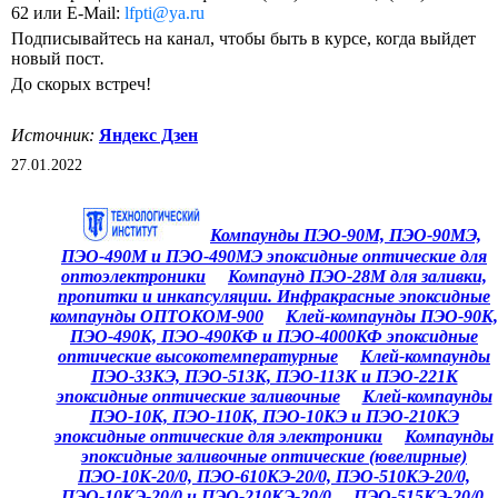
62 или E-Mail:
lfpti@ya.ru
Подписывайтесь на канал, чтобы быть в курсе, когда выйдет
новый пост
.
До скорых встреч!
Источник:
Яндекс Дзен
27
.0
1
.202
2
Компаунды ПЭО-90М, ПЭО-90МЭ,
ПЭО-490М и ПЭО-490МЭ эпоксидные оптические для
оптоэлектроники
Компаунд ПЭО-28М для заливки,
пропитки и инкапсуляции. Инфракрасные эпоксидные
компаунды ОПТОКОМ-900
Клей-компаунды ПЭО-90К,
ПЭО-490К, ПЭО-490КФ и ПЭО-4000КФ эпоксидные
оптические высокотемпературные
Клей-компаунды
ПЭО-33КЭ, ПЭО-513К, ПЭО-113К и ПЭО-221К
эпоксидные оптические заливочные
Клей-компаунды
ПЭО-10К, ПЭО-110К, ПЭО-10КЭ и ПЭО-210КЭ
эпоксидные оптические для электроники
Компаунды
эпоксидные заливочные оптические (ювелирные)
ПЭО-10К-20/0, ПЭО-610КЭ-20/0, ПЭО-510КЭ-20/0,
ПЭО-10КЭ-20/0 и ПЭО-210КЭ-20/0
ПЭО-515КЭ-20/0,