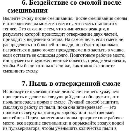
6. Бездействие со смолой после
смешивания
Вылейте смолу после смешивания:
после смешивания смолы
и отвердителя вы можете заметить, что смесь становится
теплее. Это связано с тем, что химическая реакция, в
результате которой происходит отверждение двух частей,
приводит к выделению тепла. На самом деле, если смесь не
распределить по большей площади, она будет продолжать
нагреваться и даже может преждевременно застыть в чашке,
если оставить ее слишком долго. Подготовьте рабочее место,
инструменты и художественные объекты, прежде чем начать,
чтобы Вы были готовы к заливке, как только закончите
смешивать смолу.
7. Пыль в отвержденной смоле
Используйте пылезащитный чехол:
нет ничего хуже, чем
проверить изделие на следующий день и обнаружить, что
пыль затвердела прямо в смоле. Лучший способ защитить
смоляную работу от пыли, пока она затвердевает, — это
положить сверху картонную коробку или пластиковый
контейнер. Перед нанесением смолы протрите свое рабочее
место, все верхние светильники и опрыскайте воздух водой
из пульверизатора, чтобы уменьшить количество пыли в